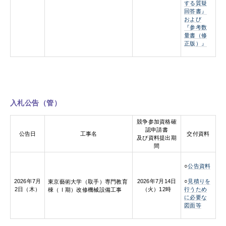
する質疑
回答書』
および
『参考数
量書（修
正版）』
入札公告（管）
競争参加資格確
認申請書
公告日
工事名
交付資料
及び資料提出期
間
○
公告資料
○
見積りを
2026年7月
2026年7月14日
東京藝術大学（取手）専門教育
行うため
2日（木）
（火）12時
棟（Ⅰ期）改修機械設備工事
に必要な
図面等