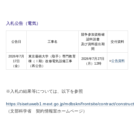
入札公告（電気）
競争参加資格確
認申請書
公告日
工事名
交付資料
及び資料提出期
間
2026年7月
東京藝術大学（取手）専門教育
2026年7月27日
○
公告資料
17日
棟（Ⅰ期）改修電気設備工事
（月）12時
（金）
（再公告）
※入札の結果等については、以下を参照
https://sisetuweb1.mext.go.jp/mdbskn/frontsite/contract/construct
（
文部科学省 契約情報室ホームページ
）