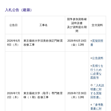
入札公告（建築）
競争参加資格確
認申請書
公告日
工事名
交付資料
及び資料提出期
間
2026年6月
東京藝術大学旧美術側正門耐震
2026年6月19日
○
質疑回答
8日（月）
改修工事
（金）12時
書
○
公告資料
○
見積りを
行うため
に必要な
図面等
○
『入札説
明書に対
する質疑
2026年7月
東京藝術大学（取手）専門教育
2026年7月30日
回答書』
2日（木）
棟（Ⅰ期）改修工事
（木）12時
○
『参考数
量書に対