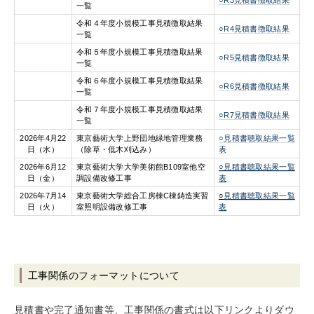
○R3見積書徴取結果
一覧
令和４年度小規模工事見積徴取結果
○R4見積書徴取結果
一覧
令和５年度小規模工事見積徴取結果
○R5見積書徴取結果
一覧
令和６年度小規模工事見積徴取結果
○R6見積書徴取結果
一覧
令和７年度小規模工事見積徴取結果
○R7見積書徴取結果
一覧
2026年4月22
東京藝術大学上野団地緑地管理業務
○見積書聴取結果一覧
日（水）
（除草・低木刈込み）
表
2026年6月12
東京藝術大学大学美術館B109室他空
○見積書聴取結果一覧
日（金）
調設備改修工事
表
2026年7月14
東京藝術大学総合工房棟C棟鋳造実習
○
見積書聴取結果一覧
日（火）
室照明設備改修工事
表
工事関係のフォーマットについて
見積書や完了通知書等、工事関係の書式は以下リンクよりダウ