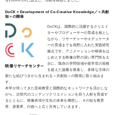
DoCK = Development of Co-Creative Knowledge／＜共創
知＞の開発
DoCKは、国際的に活躍するクリエイ
ターやプロデューサーの育成を核とし
ながら、リサーチャーやエデュケータ
ーの育成までを視野に入れた実践研究
拠点です。アニメーションや映画をは
じめとする映像分野の深い専門性を土
台に、既存の学問領域や産学官の垣根
を超えた協働を推進し、多様な主体の
新たな結びつきから生まれる＜共創知＞の開発に取り組みま
す。
本学が培ってきた芸術教育と国際的なネットワークを活かしな
がら、次世代のコンテンツクリエイションを担う人材を育成す
るとともに、映像表現や文化の未来を構想し、その知を教育
界、産業界、行政へと広く共有していきます。