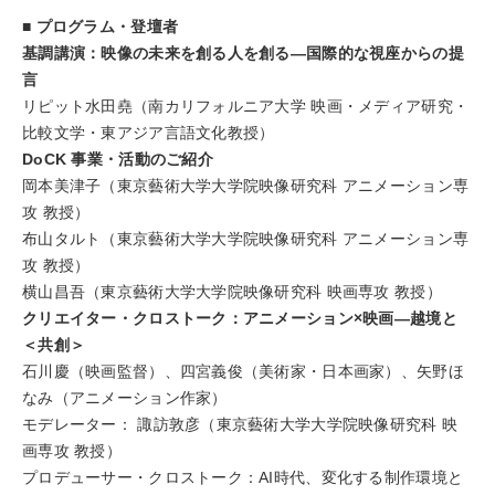
■ プログラム・登壇者
基調講演：映像の未来を創る人を創る―国際的な視座からの提
言
リピット水田堯（南カリフォルニア大学 映画・メディア研究・
比較文学・東アジア言語文化教授）
DoCK 事業・活動のご紹介
岡本美津子（東京藝術大学大学院映像研究科 アニメーション専
攻 教授）
布山タルト（東京藝術大学大学院映像研究科 アニメーション専
攻 教授）
横山昌吾（東京藝術大学大学院映像研究科 映画専攻 教授）
クリエイター・クロストーク：アニメーション×映画―越境と
＜共創＞
石川慶（映画監督）、四宮義俊（美術家・日本画家）、矢野ほ
なみ（アニメーション作家）
モデレーター： 諏訪敦彦（東京藝術大学大学院映像研究科 映
画専攻 教授）
プロデューサー・クロストーク：AI時代、変化する制作環境と