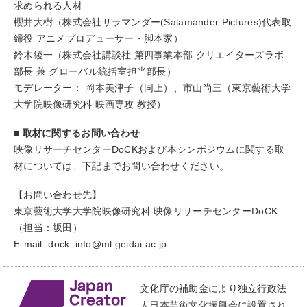
求められる人材
櫻井大樹（株式会社サラマンダー(Salamander Pictures)代表取
締役 アニメプロデューサー・脚本家）
鈴木綾一（株式会社講談社 第四事業本部 クリエイターズラボ
部長 兼 グローバル統括室担当部長）
モデレーター： 岡本美津子（同上）、市山尚三（東京藝術大学
大学院映像研究科 映画専攻 教授）
■ 取材に関するお問い合わせ
映像リサーチセンターDoCKおよび本シンポジウムに関する取
材については、下記までお問い合わせください。
【お問い合わせ先】
東京藝術大学大学院映像研究科 映像リサーチセンターDoCK
（担当：坂田）
E-mail: dock_info@ml.geidai.ac.jp
文化庁の補助金により独立行政法
人日本芸術文化振興会に設置され