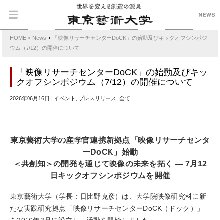
›
›
HOME
News
「映像リサーチセンターDoCK」の始動及びキックオフシンポジ
ウム（7/12）の開催について
「映像リサーチセンターDoCK」の始動及びキッ
クオフシンポジウム（7/12）の開催について
2026年06月16日 | イベント, プレスリリース, 全て
東京藝術大学の産学官連携新拠点「映像リサーチセンタ
ー
DoCK
」
始動
＜共創知＞の開発を通じて映像の未来を拓く
―
7
月
12
日キックオフシンポジウムを開催
東京藝術大学（学長：日比野克彦）は、大学院映像研究科に新
たな実践研究拠点「映像リサーチセンターDoCK（ドック）」
を2026年3月に設立し、活動を開始しました。