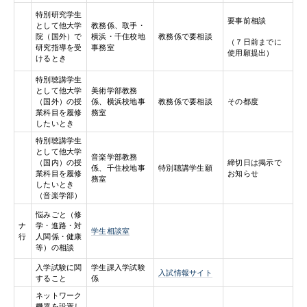
特別研究学生
要事前相談
として他大学
教務係、取手・
院（国外）で
横浜・千住校地
教務係で要相談
（７日前までに
研究指導を受
事務室
使用願提出）
けるとき
特別聴講学生
として他大学
美術学部教務
（国外）の授
係、横浜校地事
教務係で要相談
その都度
業科目を履修
務室
したいとき
特別聴講学生
として他大学
音楽学部教務
（国内）の授
締切日は掲示で
係、千住校地事
特別聴講学生願
業科目を履修
お知らせ
務室
したいとき
（音楽学部）
悩みごと（修
ナ
学・進路・対
学生相談室
行
人関係・健康
等）の相談
入学試験に関
学生課入学試験
入試情報サイト
すること
係
ネットワーク
機器を設置し