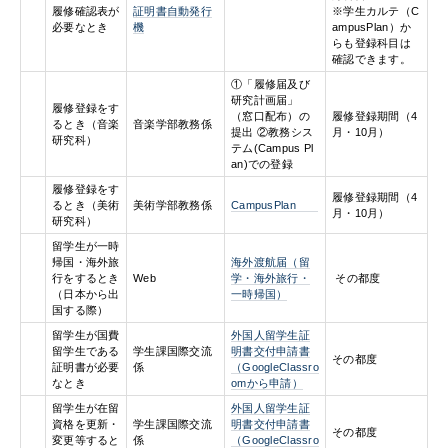
履修確認表が
証明書自動発行
※学生カルテ（C
必要なとき
機
ampusPlan）か
らも登録科目は
確認できます。
①「履修届及び
研究計画届」
履修登録をす
（窓口配布）の
履修登録期間（4
るとき（音楽
音楽学部教務係
提出 ②教務シス
月・10月）
研究科）
テム(Campus Pl
an)での登録
履修登録をす
履修登録期間（4
るとき（美術
美術学部教務係
CampusPlan
月・10月）
研究科）
留学生が一時
帰国・海外旅
海外渡航届（留
行をするとき
Web
学・海外旅行・
その都度
（日本から出
一時帰国）
国する際）
留学生が国費
外国人留学生証
留学生である
学生課国際交流
明書交付申請書
その都度
証明書が必要
係
（GoogleClassro
なとき
omから申請）
留学生が在留
外国人留学生証
資格を更新・
学生課国際交流
明書交付申請書
その都度
変更等すると
係
（GoogleClassro