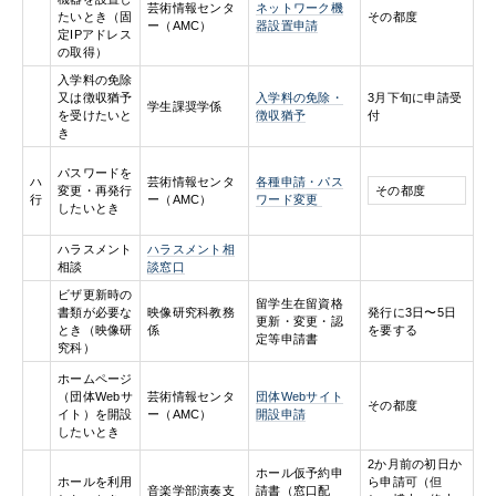
芸術情報センタ
ネットワーク機
たいとき（固
その都度
ー（AMC）
器設置申請
定IPアドレス
の取得）
入学料の免除
又は徴収猶予
入学料の免除・
3月下旬に申請受
学生課奨学係
を受けたいと
徴収猶予
付
き
パスワードを
ハ
芸術情報センタ
各種申請・パス
変更・再発行
その都度
行
ー（AMC）
ワード変更
したいとき
ハラスメント
ハラスメント相
相談
談窓口
ビザ更新時の
留学生在留資格
書類が必要な
映像研究科教務
発行に3日〜5日
更新・変更・認
とき（映像研
係
を要する
定等申請書
究科）
ホームページ
（団体Webサ
芸術情報センタ
団体Webサイト
その都度
イト）を開設
ー（AMC）
開設申請
したいとき
2か月前の初日か
ホール仮予約申
ホールを利用
ら申請可（但
⾳楽学部演奏支
請書（窓口配