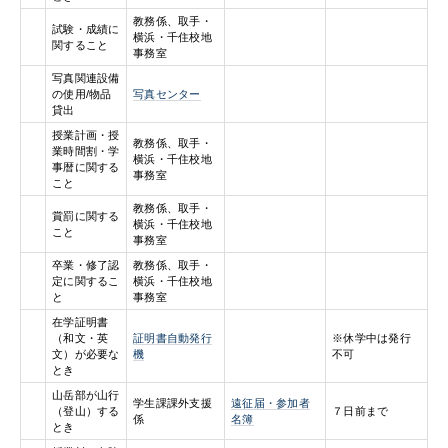
教務係、取手・
試験・成績に
横浜・千住校地
関すること
事務室
写真関連設備
の使用/物品
写真センター
貸出
授業計画・授
教務係、取手・
業時間割・学
横浜・千住校地
事暦に関する
事務室
こと
教務係、取手・
賞罰に関する
横浜・千住校地
こと
事務室
卒業・修了認
教務係、取手・
定に関するこ
横浜・千住校地
と
事務室
在学証明書
（和文・英
証明書自動発行
※休学中は発行
文）が必要な
機
不可
とき
山岳部が山行
学生課課外支援
遠征届・参加者
（登山）する
７日前まで
係
名簿
とき