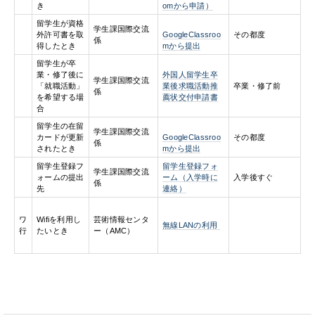
き
omから申請）
留学生が資格
学生課国際交流
外許可書を取
GoogleClassroo
その都度
係
得したとき
mから提出
留学生が卒
業・修了後に
外国人留学生卒
学生課国際交流
「就職活動」
業後求職活動推
卒業・修了前
係
を希望する場
薦状交付申請書
合
留学生の在留
学生課国際交流
カードが更新
GoogleClassroo
その都度
係
されたとき
mから提出
留学生登録フ
留学生登録フォ
学生課国際交流
ォームの提出
ーム（入学時に
入学後すぐ
係
先
連絡）
ワ
Wifiを利用し
芸術情報センタ
無線LANの利用
行
たいとき
ー（AMC）