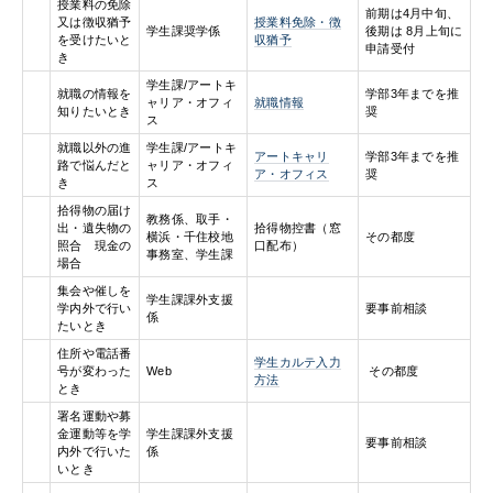
授業料の免除
前期は4月中旬、
又は徴収猶予
授業料免除・徴
学生課奨学係
後期は 8月上旬に
を受けたいと
収猶予
申請受付
き
学生課/アートキ
就職の情報を
学部3年までを推
ャリア・オフィ
就職情報
知りたいとき
奨
ス
就職以外の進
学生課/アートキ
アートキャリ
学部3年までを推
路で悩んだと
ャリア・オフィ
ア・オフィス
奨
き
ス
拾得物の届け
教務係、取手・
出・遺失物の
拾得物控書（窓
横浜・千住校地
その都度
照合 現金の
口配布）
事務室、学生課
場合
集会や催しを
学生課課外支援
学内外で行い
要事前相談
係
たいとき
住所や電話番
学生カルテ入力
号が変わった
Web
その都度
方法
とき
署名運動や募
金運動等を学
学生課課外支援
要事前相談
内外で行いた
係
いとき