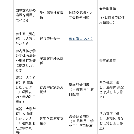
要事前相談
国際交流棟の
学生課課外支援
国際交流棟・大
施設を利用し
（7日前までに使
係
学会館使用願
たいとき
用願提出）
学生寮（藝心
寮）に入寮し
運営管理会社
藝心寮について
たいとき
学内団体が学
外団体の集会
学生課課外支援
や集団行進等
要事前相談
係
に参加したい
とき
楽器（大学所
有）を 借用
その都度（但
楽器類借用書
したいとき
音楽学部演奏支
し、夏期休 業な
（※短期 用）窓
（1 週間以
援係
どは貸し出し停
口配布
内・学内利用
止）
限定）
楽器（大学所
有）を 借用
その都度（但
楽器類借用願
したいとき
音楽学部演奏支
し、夏期休 業な
（※長期 用・学
（1 週間超ま
援係
どは貸し出し停
外用）窓口配布
たは学外利
止）
用）