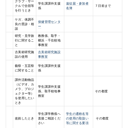
クラブ・サー
学生課課外支援
遠征届・参加者
クルで合宿等
７日前まで
係
名簿
を行うとき
ケガ、体調不
保健管理センタ
良の受診・相
ー
談
研究・見学旅
教務係、取手・
行に関するこ
横浜・千住校地
と
事務室
古美術研究施
古美術研究施設
設の使用
事務室
藝祭・五芸祭
学生課課外支援
に関すること
係
課外活動物品
（ビデオ、カ
学生課課外支援
メラ、プロジ
係、取手校地事
その都度
ェクター等）
務室
を使用したい
とき
学生の通称名等
学生課学務係へ
改姓したとき
の使用の取扱い
その都度
直接ご相談くだ
等に関する要項
さい