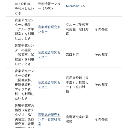
osft Office）
芸術情報センタ
Microsoft365
を利用したい
ー（AMC）
とき
音楽研究セン
ターの施設
グループ学習室
音楽総合研究セ
（グループ学
利用願（窓口対
その都度
ンター
習室）を利用
応）
したいとき
音楽研究セン
ターの施設
音楽総合研究セ
（閲覧室、試
窓口対応
その都度
ンター
聴室）を利用
したいとき
音楽研究セン
ターの資料
利用者登録（毎
（図書資料、
音楽総合研究セ
年度）、貸出カ
視聴覚資料、
その都度
ンター
ード（窓口対
マイクロ資
応）
料）を利用し
たいとき
音響研究室の
施設（録音ス
タジオ、AV
音楽総合研究セ
音響研究室に要
実習室、楽器
ンター音響研究
その都度
相談
研究室、音響
室