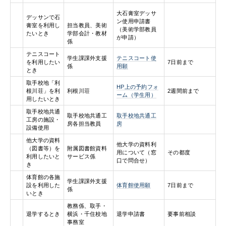
大石膏室デッサ
デッサンで石
ン使用申請書
膏室を利用し
担当教員、美術
（美術学部教員
たいとき
学部会計・教材
が申請）
係
テニスコート
学生課課外支援
テニスコート使
を利用したい
7日前まで
係
用願
とき
取手校地「利
HP上の予約フォ
根川荘」を利
利根川荘
2週間前まで
ーム（学生用）
用したいとき
取手校地共通
取手校地共通工
取手校地共通工
工房の施設・
房各担当教員
房
設備使用
他大学の資料
他大学の資料利
（図書等）を
附属図書館資料
用について（窓
その都度
利用したいと
サービス係
口で問合せ）
き
体育館の各施
学生課課外支援
設を利用した
体育館使用願
7日前まで
係
いとき
教務係、取手・
退学するとき
横浜・千住校地
退学申請書
要事前相談
事務室