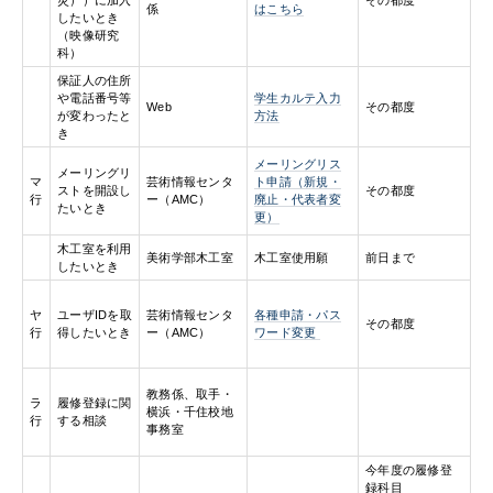
係
はこちら
したいとき
（映像研究
科）
保証人の住所
や電話番号等
学生カルテ入力
Web
その都度
が変わったと
方法
き
メーリングリス
メーリングリ
マ
芸術情報センタ
ト申請（新規・
ストを開設し
その都度
行
ー（AMC）
廃止・代表者変
たいとき
更）
木工室を利用
美術学部木工室
木工室使用願
前日まで
したいとき
ヤ
ユーザIDを取
芸術情報センタ
各種申請・パス
その都度
行
得したいとき
ー（AMC）
ワード変更
教務係、取手・
ラ
履修登録に関
横浜・千住校地
行
する相談
事務室
今年度の履修登
録科目