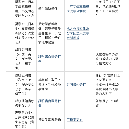
奨学金（日本
１次採用は4月下
学生支援機
日本学生支援機
旬、２次採用は9
学生課奨学係
構）の交付を
構奨学金制度
月下旬に申請受
受けたいとき
付
奨学金（日本
美術学部教務
学生支援機構
係、音楽学部学
地方公共団体及
を除く）の交
生募集係 、取
び財団法人奨学
付を受けたい
手・横浜・千住
金制度等
とき
校地事務室
成績証明書
（和文・英
現在在籍中の課
証明書自動発行
文）が必要な
程の成績のみ発
機
とき（在学
行機で対応
生）
成績証明書
発行に3営業日以
（和文・英
教務係、取手・
上を要する
文）が必要な
横浜・千住校地
証明書の発行
※取手は平成18
とき（卒業・
事務室
年度以降の入学
修了生）
者のみ対応
成績通知書が
証明書自動発行
前年度までの成
必要なとき
機
績
声楽科の学生
が声種を変更
音楽学部教務係
声種変更届
するとき（音
楽学部）