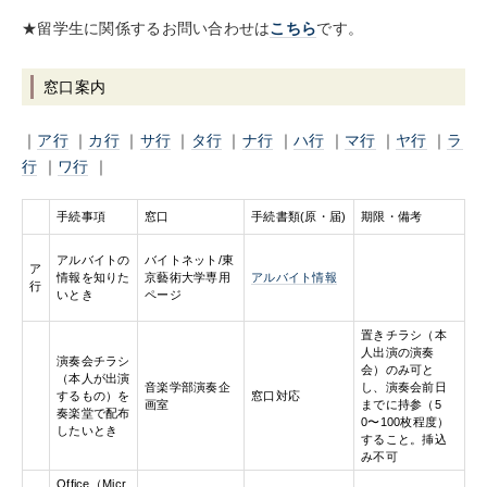
★留学生に関係するお問い合わせは
こちら
です。
窓口案内
｜
ア行
｜
カ行
｜
サ行
｜
タ行
｜
ナ行
｜
ハ行
｜
マ行
｜
ヤ行
｜
ラ
行
｜
ワ行
｜
手続事項
窓口
手続書類(原・届)
期限・備考
アルバイトの
バイトネット/東
ア
情報を知りた
京藝術大学専用
アルバイト情報
行
いとき
ページ
置きチラシ（本
人出演の演奏
演奏会チラシ
会）のみ可と
（本人が出演
音楽学部演奏企
し、演奏会前日
するもの）を
窓口対応
画室
までに持参（5
奏楽堂で配布
0〜100枚程度）
したいとき
すること。挿込
み不可
Office（Micr