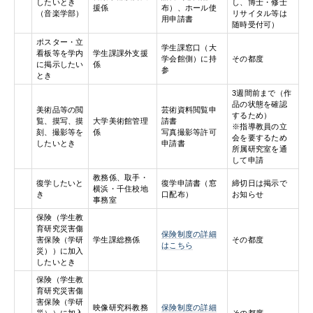
したいとき
し、博士・修士
援係
布）、ホール使
（音楽学部）
リサイタル等は
用申請書
随時受付可）
ポスター・立
学生課窓口（大
看板等を学内
学生課課外支援
学会館側）に持
その都度
に掲示したい
係
参
とき
3週間前まで（作
品の状態を確認
美術品等の閲
芸術資料閲覧申
するため）
覧、摸写、摸
大学美術館管理
請書
※指導教員の立
刻、撮影等を
係
写真撮影等許可
会を要するため
したいとき
申請書
所属研究室を通
して申請
教務係、取手・
復学したいと
復学申請書（窓
締切日は掲示で
横浜・千住校地
き
口配布）
お知らせ
事務室
保険（学生教
育研究災害傷
保険制度の詳細
害保険（学研
学生課総務係
その都度
はこちら
災））に加入
したいとき
保険（学生教
育研究災害傷
害保険（学研
映像研究科教務
保険制度の詳細
災））に加入
その都度