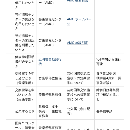
AMC 機材貸出
借用したいと
ー（AMC）
き
芸術情報セン
ターの施設を
芸術情報センタ
AMC ホームペー
利用したいと
ー（AMC）
ジ
き
芸術情報セン
ターの常設設
芸術情報センタ
AMC 施設利用
備を利用した
ー（AMC）
いとき
健康診断証明
証明書自動発行
5月中旬から発行
書が必要なと
機
可能
き
交換留学を申
芸術国際交流協
春学期10月末、
し込むとき
音楽学部教務係
定校への短期留
秋学期4月末（要
（音楽学部）
学について
事前相談）
交換留学を申
芸術国際交流協
締切日は募集要
し込むとき
美術学部教務係
定校への短期留
項で確認するこ
（美術学部）
学について
と
教務係、取手・
公欠届（窓口配
公欠するとき
横浜・千住校地
要事前申請
布）
事務室
国内外コンク
ール、演奏会
音楽学部事務室
各コンクール事
各コンクールの