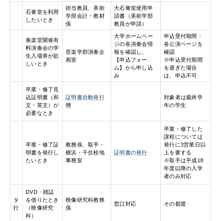
担当教員、美術
大石膏室使用申
石膏室を利用
学部会計・教材
請書（美術学部
したいとき
係
教員が申請）
大学ホームペー
申込受付期間：
奏楽堂開催有
ジの各演奏会情
各公演ページを
料演奏会の学
音楽学部演奏企
報を確認し、
確認
生入場券が欲
画室
【申込フォー
※申込受付期間
しいとき
ム】から申し込
を過ぎた場合
み
は、申込不可
卒業・修了見
込証明書（和
証明書自動発行
対象者は最終学
文・英文）が
機
年の学生
必要なとき
卒業・修了した
課程については
卒業・修了証
教務係、取手・
発行に3営業日以
明書を発行し
横浜・千住校地
証明書の発行
上を要する
たいとき
事務室
※取手は平成18
年度以降の入学
者のみ対応
DVD・雑誌
タ
を借りたとき
映像研究科教務
窓口対応
その都度
行
（映像研究
係
科）