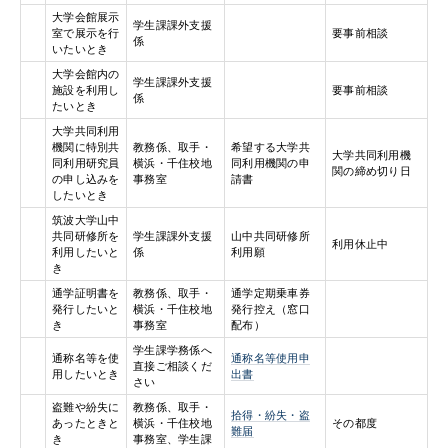
大学会館展示
学生課課外支援
室で展示を行
要事前相談
係
いたいとき
大学会館内の
学生課課外支援
施設を利用し
要事前相談
係
たいとき
大学共同利用
機関に特別共
教務係、取手・
希望する大学共
大学共同利用機
同利用研究員
横浜・千住校地
同利用機関の申
関の締め切り日
の申し込みを
事務室
請書
したいとき
筑波大学山中
共同研修所を
学生課課外支援
山中共同研修所
利用休止中
利用したいと
係
利用願
き
通学証明書を
教務係、取手・
通学定期乗車券
発行したいと
横浜・千住校地
発行控え（窓口
き
事務室
配布）
学生課学務係へ
通称名等を使
通称名等使用申
直接ご相談くだ
用したいとき
出書
さい
盗難や紛失に
教務係、取手・
拾得・紛失・盗
あったときと
横浜・千住校地
その都度
難届
き
事務室、学生課