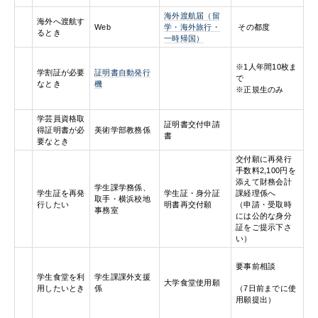
海外渡航届（留
海外へ渡航す
Web
学・海外旅行・
その都度
るとき
一時帰国）
※1人年間10枚ま
学割証が必要
証明書自動発行
で
なとき
機
※正規生のみ
学芸員資格取
証明書交付申請
得証明書が必
美術学部教務係
書
要なとき
交付願に再発行
手数料2,100円を
添えて財務会計
学生課学務係、
学生証を再発
学生証・身分証
課経理係へ
取手・横浜校地
行したい
明書再交付願
（申請・受取時
事務室
には公的な身分
証をご提示下さ
い）
要事前相談
学生食堂を利
学生課課外支援
大学食堂使用願
（7日前までに使
用したいとき
係
用願提出）