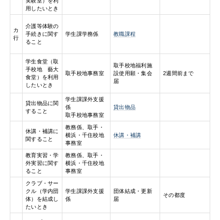
実験室）を利
用したいとき
介護等体験の
カ
手続きに関す
学生課学務係
教職課程
行
ること
学生食堂（取
取手校地福利施
手校地 藝大
取手校地事務室
設使用願・集会
2週間前まで
食堂）を利用
届
したいとき
学生課課外支援
貸出物品に関
係
貸出物品
すること
取手校地事務室
教務係、取手・
休講・補講に
横浜・千住校地
休講・補講
関すること
事務室
教育実習・学
教務係、取手・
外実習に関す
横浜・千住校地
ること
事務室
クラブ・サー
クル（学内団
学生課課外支援
団体結成・更新
その都度
体）を結成し
係
届
たいとき