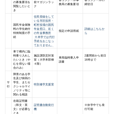
の募集要項を
前マガジンラッ
務局の募集要項
締切日
閲覧したいと
ク
き
住民登録をして
いる市区役所・
国民年金保険
町村役場の国民
料の学生納付
年金窓口、近く
詳細はこちらか
指定の申請用紙
特例制度の手
の年金事務所
ら
続
※本学では代行
手続をおこなっ
ておりません。
車で構内に臨
時乗り入れし
施設課防災対策
2週間前から前日
車両臨時乗入申
たいとき（や
室（大学本部棟
16時まで
請書
むを得ない場
４階）
合のみ）
障害のある学
生及び病弱の
サ
学生、またセ
特別修学支援室
行
クシャルマイ
ノリティ等に
関わる相談
在籍証明書
（和文・英
証明書自動発行
※休学中でも発
文）が必要な
機
行可能
とき