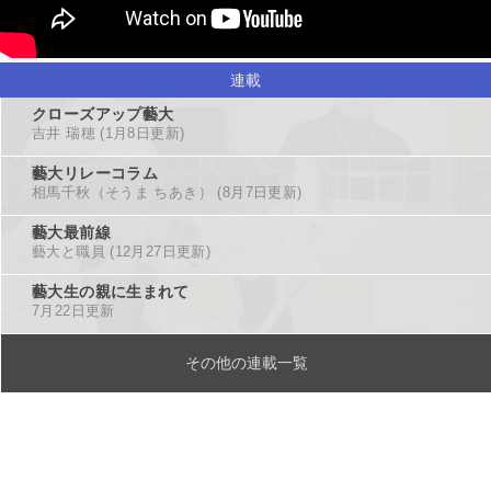
連載
クローズアップ藝大
吉井 瑞穂
(1月8日更新)
藝大リレーコラム
相馬千秋（そうま ちあき）
(8月7日更新)
藝大最前線
藝大と職員
(12月27日更新)
藝大生の親に生まれて
7月22日更新
その他の連載一覧