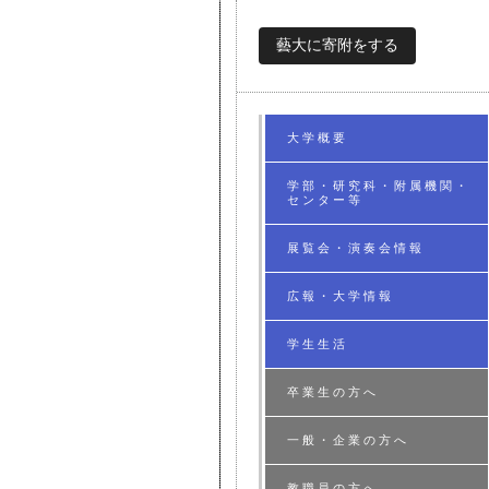
藝大に寄附をする
大学概要
学部・研究科・附属機関・
センター等
展覧会・演奏会情報
広報・大学情報
学生生活
卒業生の方へ
一般・企業の方へ
教職員の方へ