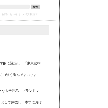
検索
お問い合わせ
|
入試資料請求
|
全学的に議論し、「東京藝術
て力強く進んでまいりま
、新たな大学呼称、ブランドマ
ンドとして象徴し、本学におけ