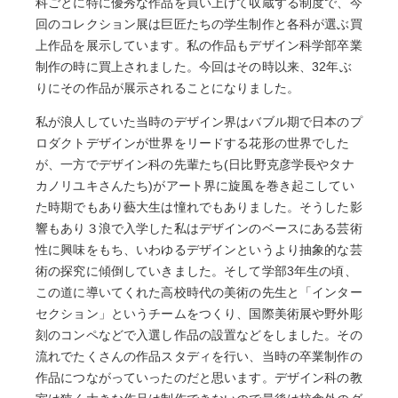
科ごとに特に優秀な作品を買い上げて収蔵する制度で、今
回のコレクション展は巨匠たちの学生制作と各科が選ぶ買
上作品を展示しています。私の作品もデザイン科学部卒業
制作の時に買上されました。今回はその時以来、32年ぶ
りにその作品が展示されることになりました。
私が浪人していた当時のデザイン界はバブル期で日本のプ
ロダクトデザインが世界をリードする花形の世界でした
が、一方でデザイン科の先輩たち(日比野克彦学長やタナ
カノリユキさんたち)がアート界に旋風を巻き起こしてい
た時期でもあり藝大生は憧れでもありました。そうした影
響もあり３浪で入学した私はデザインのベースにある芸術
性に興味をもち、いわゆるデザインというより抽象的な芸
術の探究に傾倒していきました。そして学部3年生の頃、
この道に導いてくれた高校時代の美術の先生と「インター
セクション」というチームをつくり、国際美術展や野外彫
刻のコンペなどで入選し作品の設置などをしました。その
流れでたくさんの作品スタディを行い、当時の卒業制作の
作品につながっていったのだと思います。デザイン科の教