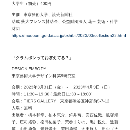
大学生（前売）400円
主催 : 東京藝術大学、読売新聞社
助成:藝大フレンズ賛助金、公益財団法人 花王 芸術・科学
財団
https://museum.geidai.ac.jp/exhibit/2023/03/collection23.html
「クラムボンっておぼえてる？」
DESIGN EMBODY
東京藝術大学デザイン科第9研究室
会期：2023年3月31日（金）～ 2023年4月9日（日）
時間：11:30～19:30 ( 最終日11:30～18:00）
会場：TIERS GALLERY 東京都渋谷区神宮前5-7-12
入場：無料
出展者：橋本和幸、柚木恵介、鉾井喬、安西佐織、狐塚崇
子、庄司拓弥、松田祐梨子、荒巻まりの、黒川悦史、進藤
篤、山田勇魚、鷲野愛未、若田勇輔、太田琢人、田中（大