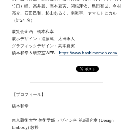
竹口）瞳、高井碧、高本夏実、関根芽依、島田智世、今村
亮介、石田己和、杉山あるく、南海宇、ヤマモトヒカル
（計24 名）
展覧会企画：橋本和幸
展示デザイン：進藤篤、太田琢人
グラフィックデザイン：高本夏実
橋本和幸＆研究室WEB：
https://www.hashimomoh.com/
【プロフィール】
橋本和幸
東京藝術大学 美術学部 デザイン科 第9研究室 (Design
Embody) 教授