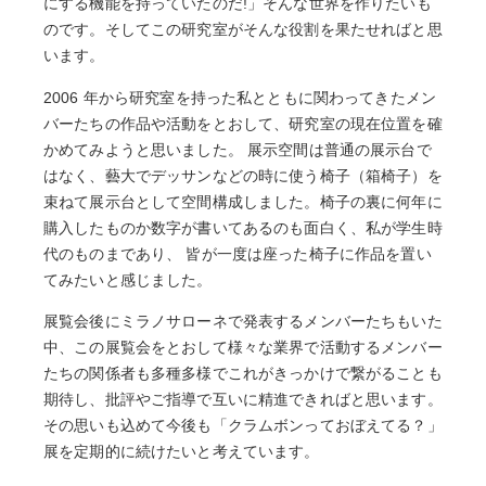
にする機能を持っていたのだ!」そんな世界を作りたいも
のです。そしてこの研究室がそんな役割を果たせればと思
います。
2006 年から研究室を持った私とともに関わってきたメン
バーたちの作品や活動をとおして、研究室の現在位置を確
かめてみようと思いました。 展示空間は普通の展示台で
はなく、藝大でデッサンなどの時に使う椅子（箱椅子）を
束ねて展示台として空間構成しました。椅子の裏に何年に
購入したものか数字が書いてあるのも面白く、私が学生時
代のものまであり、 皆が一度は座った椅子に作品を置い
てみたいと感じました。
展覧会後にミラノサローネで発表するメンバーたちもいた
中、この展覧会をとおして様々な業界で活動するメンバー
たちの関係者も多種多様でこれがきっかけで繋がることも
期待し、批評やご指導で互いに精進できればと思います。
その思いも込めて今後も「クラムボンっておぼえてる？」
展を定期的に続けたいと考えています。