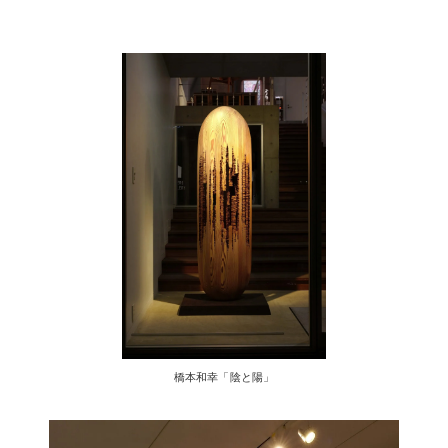
橋本和幸「陰と陽」