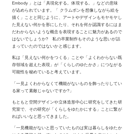
Embody 」とは「具現化する。体現する。」などの意味
が込められています。「 クラムボンを想像しながら絵を
描く」ことと同じように、アートやデザインもモヤモヤし
た見えない何かを形にしたり、それを何か認識するにはま
だわからないような概念を表現することに魅力があるので
はないでしょうか? 私の卒業制作もそのような思いが詰
まっていたのではないかと感じます。
私は「見えない何かをつくる」ことや「よくわからない既
存領域を超えた表現」が「くらしのゆたかさ」につながる
可能性を秘めていると考えています。
「一見よくわからなくて機能がないものを飾ったりしてい
る家って素敵じゃないですか?」
もともと空間デザインや立体造形中心に研究をしてきた研
究室で、その研究が「くらしをゆたかにする」ことに繋が
ればいいなと思ってきました。
「一見機能がないと思っていたものは実は暮らしをゆたか