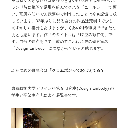
室は狭く大きな作品は制作できないので最後は校舎外のグ
ランド脇に単管で足場を組んでそれをビニールシートで覆
い、雨風を防いで無我夢中で制作したことは今も記憶に残
っています。32年ぶりに見る自分の作品は荒削りで少し
恥ずかしい部分もありますがよくあの制作環境でできたな
あとも思います。作品のタイトルは「時空の顕在化」で
す。自分の原点を見て、改めてこれは現在の研究室名
「Design Embody」につながっていると感じます。
ふたつめの展覧会は
「クラムボンっておぼえてる？」
東京藝術大学デザイン科第 9 研究室(Design Embody) の
学生と卒業生有志による展覧会です。