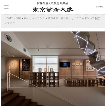
›
›
›
HOME
連載
藝大リレーコラム
橋本和幸「買上展」と「クラムボンっておぼ
えてる？」