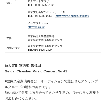
藝大アートプラザ
扱い
TEL：050-5525-2102
東京文化会館チケットサービス
TEL：03-5685-0650
http://www.t-bunka.jp/ticket/
イープラス（e+）
http://eplus.jp/
東京藝術大学音楽学部
主催
東京藝術大学演奏藝術センター
東京藝術大学演奏藝術センター
お問い合せ
TEL:050-5525-2300
藝大定期 室内楽 第41回
Geidai Chamber Music Concert No.41
■室内楽定期演奏会は、オーディションで選ばれたアンサンブ
ルグループの晴れの舞台です。
熱い思いで音楽に向き合ってきた学生達の、ひたむきな演奏を
お楽しみにください。