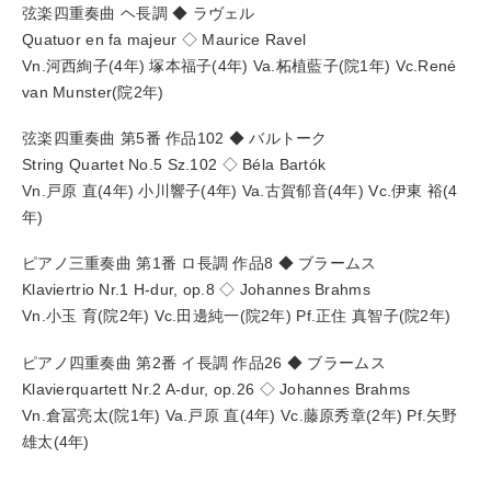
弦楽四重奏曲 ヘ長調 ◆ ラヴェル
Quatuor en fa majeur ◇ Maurice Ravel
Vn.河西絢子(4年) 塚本福子(4年) Va.柘植藍子(院1年) Vc.René
van Munster(院2年)
弦楽四重奏曲 第5番 作品102 ◆ バルトーク
String Quartet No.5 Sz.102 ◇ Béla Bartók
Vn.戸原 直(4年) 小川響子(4年) Va.古賀郁音(4年) Vc.伊東 裕(4
年)
ピアノ三重奏曲 第1番 ロ長調 作品8 ◆ ブラームス
Klaviertrio Nr.1 H-dur, op.8 ◇ Johannes Brahms
Vn.小玉 育(院2年) Vc.田邊純一(院2年) Pf.正住 真智子(院2年)
ピアノ四重奏曲 第2番 イ長調 作品26 ◆ ブラームス
Klavierquartett Nr.2 A-dur, op.26 ◇ Johannes Brahms
Vn.倉冨亮太(院1年) Va.戸原 直(4年) Vc.藤原秀章(2年) Pf.矢野
雄太(4年)