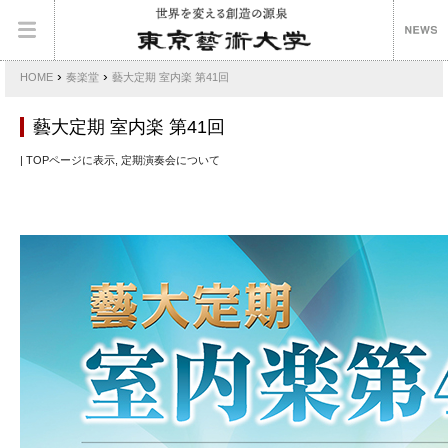
›
›
HOME
奏楽堂
藝大定期 室内楽 第41回
藝大定期 室内楽 第41回
| TOPページに表示, 定期演奏会について