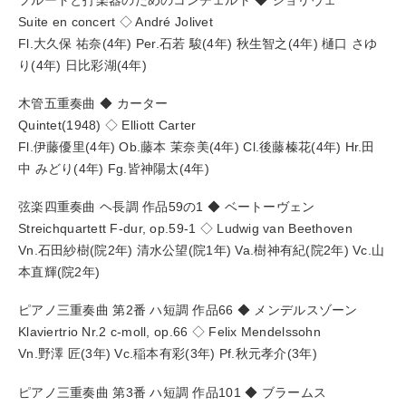
Suite en concert ◇ André Jolivet
Fl.大久保 祐奈(4年) Per.石若 駿(4年) 秋生智之(4年) 樋口 さゆ
り(4年) 日比彩湖(4年)
木管五重奏曲 ◆ カーター
Quintet(1948) ◇ Elliott Carter
Fl.伊藤優里(4年) Ob.藤本 茉奈美(4年) Cl.後藤榛花(4年) Hr.田
中 みどり(4年) Fg.皆神陽太(4年)
弦楽四重奏曲 ヘ長調 作品59の1 ◆ ベートーヴェン
Streichquartett F-dur, op.59-1 ◇ Ludwig van Beethoven
Vn.石田紗樹(院2年) 清水公望(院1年) Va.樹神有紀(院2年) Vc.山
本直輝(院2年)
ピアノ三重奏曲 第2番 ハ短調 作品66 ◆ メンデルスゾーン
Klaviertrio Nr.2 c-moll, op.66 ◇ Felix Mendelssohn
Vn.野澤 匠(3年) Vc.稲本有彩(3年) Pf.秋元孝介(3年)
ピアノ三重奏曲 第3番 ハ短調 作品101 ◆ ブラームス