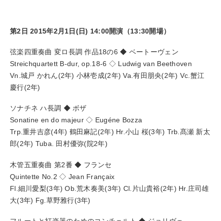
第2日 2015年2月1日(日) 14:00開演（13:30開場）
弦楽四重奏曲 変ロ長調 作品18の6 ◆ ベートーヴェン
Streichquartett B-dur, op.18-6 ◇ Ludwig van Beethoven
Vn.城戸 かれん(2年) 小林壱成(2年) Va.有田朋央(2年) Vc.蟹江
慶行(2年)
ソナチネ ハ長調 ◆ ボザ
Sonatine en do majeur ◇ Eugéne Bozza
Trp.重井吉彦(4年) 鶴田麻記(2年) Hr.小山 桜(3年) Trb.髙瀬 新太
郎(2年) Tuba. 田村優弥(院2年)
木管五重奏曲 第2番 ◆ フランセ
Quintette No.2 ◇ Jean Françaix
Fl.細川愛梨(3年) Ob.荒木奏美(3年) Cl.片山貴裕(2年) Hr.庄司雄
大(3年) Fg.草野雅行(3年)
フルートと打楽器のためのコンチェルト ◆ ジョリヴェ