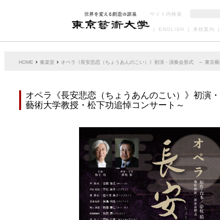
サイト内検索
|
ENGLISH
|
来校案内
|
›
›
HOME
奏楽堂
オペラ《長安悲恋（ちょうあんのこい）》初演・演奏会形式 ～ 東京
オペラ《長安悲恋（ちょうあんのこい）》初演・
藝術大学教授・松下功追悼コンサート～