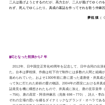
二人は逃げようとするのだが、高力士が、二人が逃げてゆくの
れず、死んでゆくふたり。真成の墓誌を作ってそれを歌う仲麻
夢枕 獏
（《
▮幻となった初演から7 年
2012年、日中国交正常化40周年を記念して、日中合同の出
た。台本は夢枕獏、作曲は松下功で制作には多数の人間と組織
進められていた。およそ1300年前に唐に渡った遣唐使・井真成
って矢に打たれた鈴鈴の愛の物語。2004年の西安における井真成(
誌発見を機に構想されたもので、井真成に加え、唐の玄宗皇帝（685
～756)、唐の高官・阿倍仲麻呂（兆衡 698～770）、詩人・李白
ぞれの立場の思いを綴るダイナミックなグランド・オペラであ