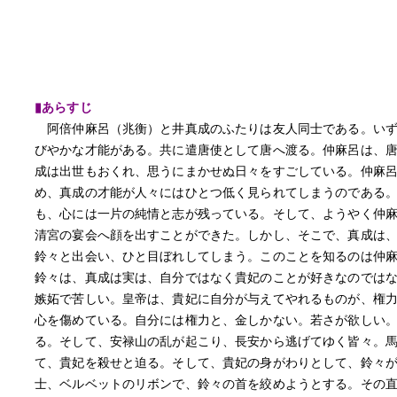
▮あらすじ
阿倍仲麻呂（兆衡）と井真成のふたりは友人同士である。いず
びやかな才能がある。共に遣唐使として唐へ渡る。仲麻呂は、
成は出世もおくれ、思うにまかせぬ日々をすごしている。仲麻
め、真成の才能が人々にはひとつ低く見られてしまうのである
も、心には一片の純情と志が残っている。そして、ようやく仲
清宮の宴会へ顔を出すことができた。しかし、そこで、真成は
鈴々と出会い、ひと目ぼれしてしまう。このことを知るのは仲
鈴々は、真成は実は、自分ではなく貴妃のことが好きなのでは
嫉妬で苦しい。皇帝は、貴妃に自分が与えてやれるものが、権
心を傷めている。自分には権力と、金しかない。若さが欲しい
る。そして、安禄山の乱が起こり、長安から逃げてゆく皆々。
て、貴妃を殺せと迫る。そして、貴妃の身がわりとして、鈴々
士、ベルベットのリボンで、鈴々の首を絞めようとする。その