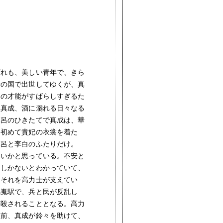
れも、美しい青年で、きら
唐の国で出世してゆくが、真
呂の才能がすばらしすぎるた
。真成、酒に溺れる日々なる
麻呂のひきたてで真成は、華
、初めて貴妃の衣裳を着た
麻呂と李白のふたりだけ。
ないかと思っている。不安と
力しかないとわかっていて、
。それを高力士が支えてい
馬嵬駅で、兵と民が反乱し
が殺されることとなる。高力
直前、真成が鈴々を助けて、