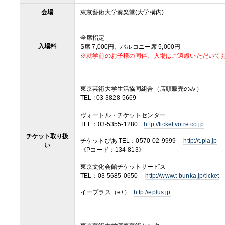
会場
東京藝術大学奏楽堂(大学構内)
全席指定
入場料
S席 7,000円、バルコニー席 5,000円
※就学前のお子様の同伴、入場はご遠慮いただいて
東京芸術大学生活協同組合（店頭販売のみ）
TEL : 03-3828-5669
ヴォートル・チケットセンター
TEL：03-5355-1280
http://ticket.votre.co.jp
チケット取り扱
チケットぴあ TEL：0570-02-9999
http://t.pia.jp
い
《Pコード：134-813》
東京文化会館チケットサービス
TEL：03-5685-0650
http://www.t-bunka.jp/ticket
イープラス（e+）
http://eplus.jp