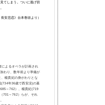
を見てしまう。ついに逃げ切
呂。
 長安悲恋》台本巻頭より）
演者によるオペラが計画され
が加わり、数年前より準備が
と、楊貴妃の身がわりとな
734年36歳で西安没)の墓
～762）、楊貴妃(719
（701～762）らが、それ
る。