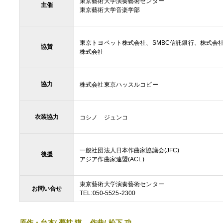
東京藝術大学演奏藝術センター
主催
東京藝術大学音楽学部
東京トヨペット株式会社、SMBC信託銀行、株式会
協賛
株式会社
協力
株式会社東京ハッスルコピー
衣装協力
コシノ ジュンコ
一般社団法人日本作曲家協議会(JFC)
後援
アジア作曲家連盟(ACL)
東京藝術大学演奏藝術センター
お問い合せ
TEL:050-5525-2300
原作・台本/ 夢枕 獏 作曲/ 松下 功