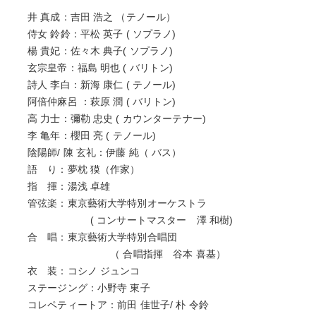
井 真成：吉田 浩之 （テノール）
侍女 鈴鈴：平松 英子 ( ソプラノ)
楊 貴妃：佐々木 典子( ソプラノ)
玄宗皇帝：福島 明也 ( バリトン)
詩人 李白：新海 康仁 ( テノール)
阿倍仲麻呂 ：萩原 潤 ( バリトン)
高 力士：彌勒 忠史 ( カウンターテナー)
李 亀年：櫻田 亮 ( テノール)
陰陽師/ 陳 玄礼：伊藤 純（ バス）
語 り：夢枕 獏（作家）
指 揮：湯浅 卓雄
管弦楽：東京藝術大学特別オーケストラ
( コンサートマスター 澤 和樹)
合 唱：東京藝術大学特別合唱団
（ 合唱指揮 谷本 喜基）
衣 装：コシノ ジュンコ
ステージング：小野寺 東子
コレペティートア：前田 佳世子/ 朴 令鈴