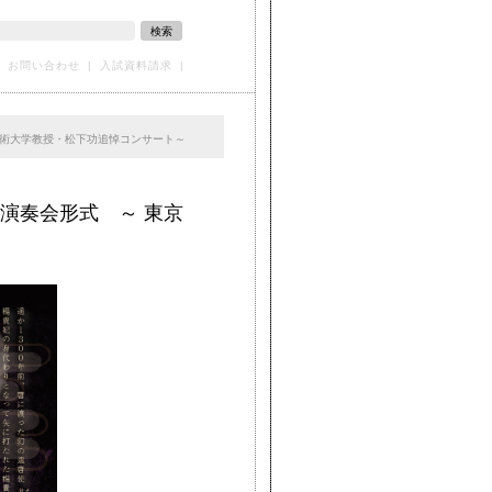
検索
お問い合わせ
|
入試資料請求
|
藝術大学教授・松下功追悼コンサート～
演奏会形式 ～ 東京