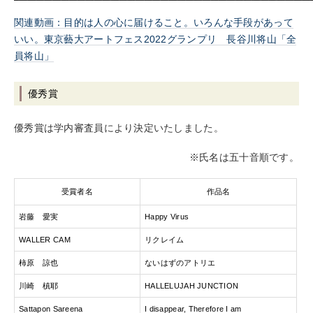
関連動画：目的は人の心に届けること。いろんな手段があって
いい。東京藝大アートフェス2022グランプリ 長谷川将山「全
員将山」
優秀賞
優秀賞は学内審査員により決定いたしました。
※氏名は五十音順です。
受賞者名
作品名
岩藤 愛実
Happy Virus
WALLER CAM
リクレイム
柿原 諒也
ないはずのアトリエ
川崎 槙耶
HALLELUJAH JUNCTION
Sattapon Sareena
I disappear, Therefore I am