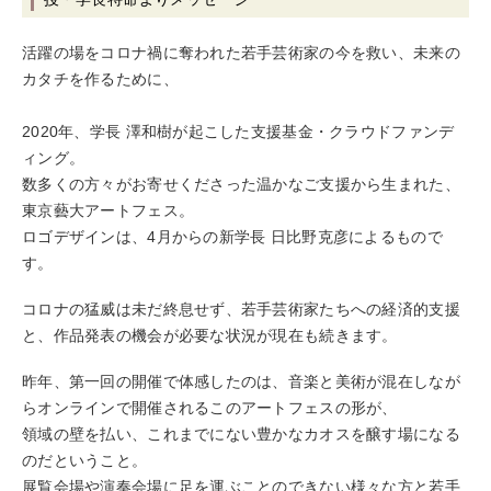
活躍の場をコロナ禍に奪われた若手芸術家の今を救い、未来の
カタチを作るために、
2020年、学長 澤和樹が起こした支援基金・クラウドファンデ
ィング。
数多くの方々がお寄せくださった温かなご支援から生まれた、
東京藝大アートフェス。
ロゴデザインは、4月からの新学長 日比野克彦によるもので
す。
コロナの猛威は未だ終息せず、若手芸術家たちへの経済的支援
と、作品発表の機会が必要な状況が現在も続きます。
昨年、第一回の開催で体感したのは、音楽と美術が混在しなが
らオンラインで開催されるこのアートフェスの形が、
領域の壁を払い、これまでにない豊かなカオスを醸す場になる
のだということ。
展覧会場や演奏会場に足を運ぶことのできない様々な方と若手