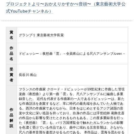
プロジェクトより〜おかえりかすかべ音頭〜（
東京藝術大学公
式YouTubeチャンネル）
賞
グランプリ 東京藝術大学長賞
名
作
品
ドビュッシー：夜想曲「雲」－全員将山による尺八アンサンブルver.－
名
受
賞
長谷川 将山
者
フランスの作曲家 クロード・ドビュッシーが19世紀末に作曲した管弦
楽曲《夜想曲》より第一曲「雲」を、尺八アンサンブルに編曲し多重
録音した。 近代を代表する作曲家の一人であるドビュッシーは、新た
な作曲語法を創案するなど、常に時代の最先端を歩んでいた人物であ
る。西洋の作曲家でありながら、日本をはじめとするアジア諸国の音
作
楽や文化に深い造詣を持っており、自身の作品には浮世絵師 葛飾北斎
品
の作品から影響を受けたとされるものもある。この度多重録音を行っ
解
た《夜想曲》「雲」も、パリ万国博覧会で触れたガムランからの影響
説
を色濃く受けている作品であり、曲中に現れる五音音階は、さながら
尺八の基本音階を連想させるものである。 本作品は、雲海を思わせる