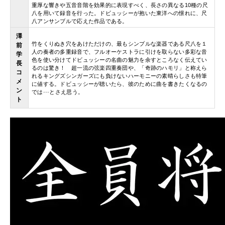
重厚な響きや五音音階を効果的に表現すべく、長さの異なる10種の尺
八を用いて録音を行った。ドビュッシーが抱いた東洋への憬れに、尺
八アンサンブルで応えた作品である。
澤
竹をくりぬき穴をあけただけの、最もシンプルな楽器である尺八を１
前
人の奏者の多重録音で、フルオーケストラに引けを取らない多彩な音
学
色を使い分けてドビュッシーの名曲の魅力を余すところなく伝えてい
長
るのは驚き！ 超一流の弦楽四重奏団や、「奇跡のハモリ」と称えら
コ
れるキングズシンガーズにも負けないハーモニーの素晴らしさも特筆
メ
に値する。ドビュッシーが聴いたら、彼のために曲を書きたくなるの
ン
では···とさえ思う。
ト