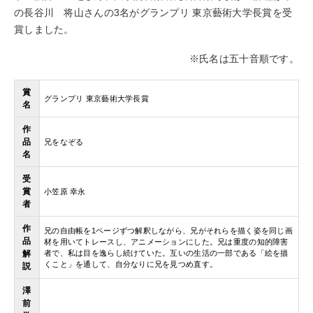
の長谷川 将山さんの3名がグランプリ 東京藝術大学長賞を受
賞しました。
※氏名は五十音順です。
賞
グランプリ 東京藝術大学長賞
名
作
品
兄をなぞる
名
受
賞
小笠原 幸永
者
作
兄の自由帳を1ページずつ解釈しながら、兄がそれらを描く姿を同じ画
品
材を用いてトレースし、アニメーションにした。兄は重度の知的障害
解
者で、私は目を逸らし続けていた。互いの生活の一部である「絵を描
くこと」を通して、自分なりに兄を見つめ直す。
説
澤
前