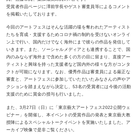
受賞者作品ページに澤前学長やゲスト審査員等によるコメント
を掲載いたしております。
今回のアートフェスはそんな活躍の場を奪われたアーティスト
たちを育成・支援するためコロナ禍の制約を受けないオンライ
ン上で行い、国内だけでなく海外にまで彼らの作品を発信して
いきます。また、ソーシャルメディアとも連携することで、国
内のみならず海外まで含めた多くの方の目に留まり、直接アー
ティストと興味を持った支援者など国内外の様々な方がコンタ
クトが可能になります。なお、優秀作品は審査員による厳正な
審査と、アートフェスに参加していただいたみなさんの声やア
クションを踏まえながら決定し、53名の受賞者には今後の活動
支援のために賞金の授与も行いました。
また、3月27日（日）に「東京藝大アートフェス2022公開ウェ
ビナー」を開催し、本イベントの受賞作品の発表と東京藝大教
授陣によるスペシャルトークイベントを実施いたしました。ア
ーカイブ映像で是非ご覧ください。