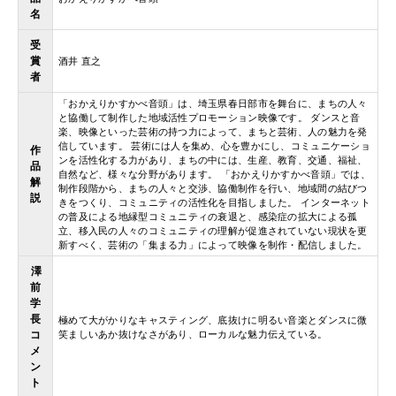
名
受
賞
酒井 直之
者
「おかえりかすかべ音頭」は、埼玉県春日部市を舞台に、まちの人々
と協働して制作した地域活性プロモーション映像です。 ダンスと音
楽、映像といった芸術の持つ力によって、まちと芸術、人の魅力を発
信しています。 芸術には人を集め、心を豊かにし、コミュニケーショ
作
ンを活性化する力があり、まちの中には、生産、教育、交通、福祉、
品
自然など、様々な分野があります。 「おかえりかすかべ音頭」では、
解
制作段階から、まちの人々と交渉、協働制作を行い、地域間の結びつ
説
きをつくり、コミュニティの活性化を目指しました。 インターネット
の普及による地縁型コミュニティの衰退と、感染症の拡大による孤
立、移入民の人々のコミュニティの理解が促進されていない現状を更
新すべく、芸術の「集まる力」によって映像を制作・配信しました。
澤
前
学
長
極めて大がかりなキャスティング、底抜けに明るい音楽とダンスに微
コ
笑ましいあか抜けなさがあり、ローカルな魅力伝えている。
メ
ン
ト