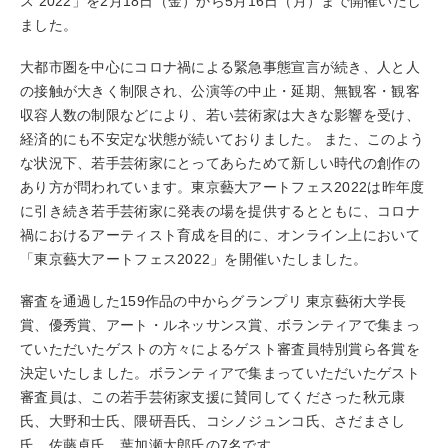
ス 2022」を2月18日（金）から5月16日（月）まで開催いたし
ました。
大都市圏を中心にコロナ禍による緊急事態宣言が続き、人と人
の接触が大きく制限され、公演等の中止・延期、無観客・観客
収容人数の制限などにより、若い芸術家は大きな影響を受け、
経済的にも不安定な状態が続いておりました。 また、このよう
な状況下、若手芸術家にとってあらためて新しい時代の創作の
あり方が問われています。東京藝大アートフェス2022は昨年度
に引き続き若手芸術家に発表の場を提供するとともに、コロナ
禍におけるアーティスト育成を目的に、オンライン上において
「東京藝大アートフェス2022」を開催いたしました。
審査を通過した159作品の中からグランプリ 東京藝術大学長
賞、優秀賞、アート・ルネッサンス賞、ボランティアで集まっ
ていただいたゲストの方々によるゲスト審査員特別賞ら各賞を
決定いたしました。ボランティアで集まっていただいたゲスト
審査員は、この若手芸術家支援に賛同してくださった秋元康
氏、大野和士氏、隈研吾氏、コシノジュンコ氏、さだまさし
氏、佐藤卓氏、葉加瀬太郎氏の7名です。