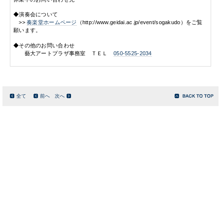
◆演奏会について
>>
奏楽堂ホームページ
（http://www.geidai.ac.jp/event/sogakudo）をご覧
願います。
◆その他のお問い合わせ
藝大アートプラザ事務室 ＴＥＬ
050-5525-2034
全て
前へ
次へ
サイトマップ
このサイトについて
リンク
お問い合わせ
© 2015 - 2026 Tokyo University of the Arts. All rights reserved.