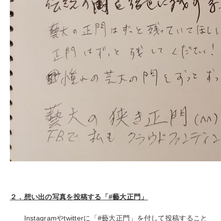
２．想い出の写真を投稿する「#藝大正門」
Instagramやtwitterに「#藝大正門」を付して投稿すること