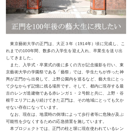
東京藝術大学の正門は、大正３年（1914年）頃に完成し、こ
れまでの100年間、数多の入学生を迎え入れ、卒業生を送り出
してきました。
また、入学式・卒業式の後に多くの方が記念撮影を行い、東
京藝術大学の学園祭である「藝祭」では、学生たちが作った神
輿が正門から出発して、上野公園内を巡るなど、藝大生にとっ
て少なからず記憶に残る場所です。そして、都内に現存する最
古のレンガ造建物である赤レンガ１・２号館と共に、上野・谷
根千エリアにあり続けてきた正門は、その地域にとっても欠か
せない存在になっています。
なお、現在は、地震時の倒壊によって歩行者等に危険が及ぶ
可能性を少なくするための応急措置を施しています。
本プロジェクトでは、正門の柱と塀に現在使われているレン