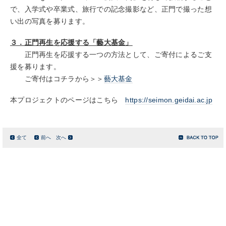
で、入学式や卒業式、旅行での記念撮影など、正門で撮った想
い出の写真を募ります。
３．正門再生を応援する「藝大基金」
正門再生を応援する一つの方法として、ご寄付によるご支
援を募ります。
ご寄付はコチラから＞＞
藝大基金
本プロジェクトのページはこちら
https://seimon.geidai.ac.jp
全て
前へ
次へ
サイトマップ
このサイトについて
リンク
お問い合わせ