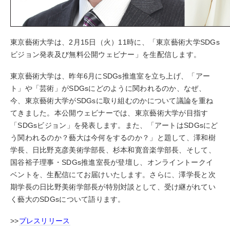
東京藝術大学は、2月15日（火）11時に、「東京藝術大学SDGs
ビジョン発表及び無料公開ウェビナー」を生配信します。
東京藝術大学は、昨年6月にSDGs推進室を立ち上げ、「アー
ト」や「芸術」がSDGsにどのように関われるのか、なぜ、
今、東京藝術大学がSDGsに取り組むのかについて議論を重ね
てきました。本公開ウェビナーでは、東京藝術大学が目指す
「SDGsビジョン」を発表します。また、「アートはSDGsにど
う関われるのか？藝大は今何をするのか？」と題して、澤和樹
学長、日比野克彦美術学部長、杉本和寛音楽学部長、そして、
国谷裕子理事・SDGs推進室長が登壇し、オンライントークイ
ベントを、生配信にてお届けいたします。さらに、澤学長と次
期学長の日比野美術学部長が特別対談として、受け継がれてい
く藝大のSDGsについて語ります。
>>
プレスリリース