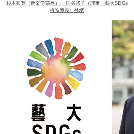
杉本和寛
（音楽学部長）、
国谷裕子
（理事 藝大
SDGs
推進室長）登壇